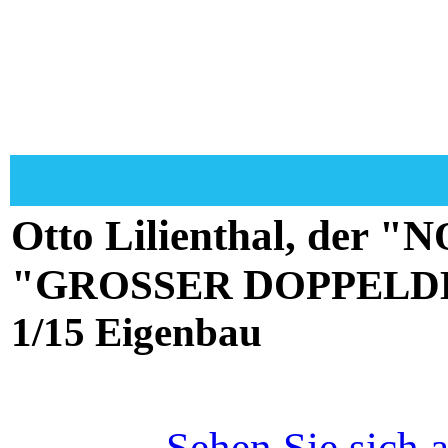
Otto Lilienthal, der "N
"G
D
ROSSER
OPPELD
1/15 Eigenbau
Sehen Sie sich a