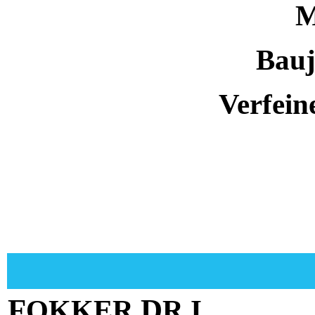
M
Bauj
Verfei
F
D
OKKER