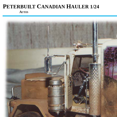
P
C
H
ETERBUILT
ANADIAN
AULER 1/24
A
UTOS