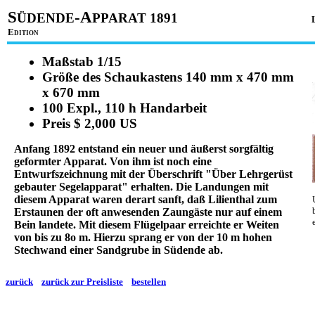
S
-A
ÜDENDE
PPARAT 1891
E
DITION
Maßstab 1/15
Größe des Schaukastens 140 mm x 470 mm
x 670 mm
100 Expl., 110 h Handarbeit
Preis $ 2,000 US
Anfang 1892 entstand ein neuer und äußerst sorgfältig
geformter Apparat. Von ihm ist noch eine
Entwurfszeichnung mit der Überschrift "Über Lehrgerüst
gebauter Segelapparat" erhalten. Die Landungen mit
diesem Apparat waren derart sanft, daß Lilienthal zum
Erstaunen der oft anwesenden Zaungäste nur auf einem
Bein landete. Mit diesem Flügelpaar erreichte er Weiten
von bis zu 8o m. Hierzu sprang er von der 10 m hohen
Stechwand einer Sandgrube in Südende ab.
zurück
zurück zur Preisliste
bestellen