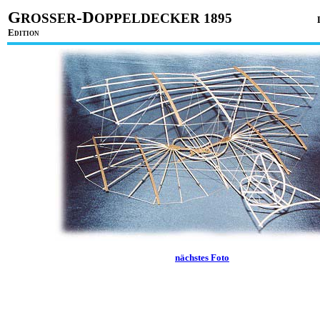
G
-D
ROSSER
OPPELDECKER 1895
E
DITION
nächstes Foto